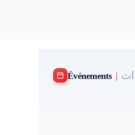
اث
Événements
|