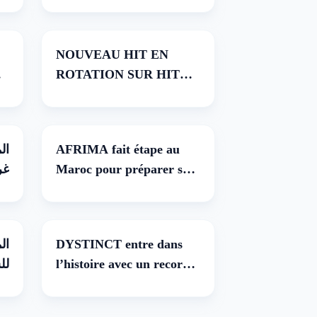
 26
1 juillet 26
NOUVEAU HIT EN
ROTATION SUR HIT
RADIO : “BENI AL (TA
KI...
 26
24 juin 26
ال
AFRIMA fait étape au
غر
Maroc pour préparer sa
ال
10ᵉ édition et consolider...
 26
15 juin 26
ال
DYSTINCT entre dans
لل
l’histoire avec un record
ال
Guinness et fait rayonner
مون
la...