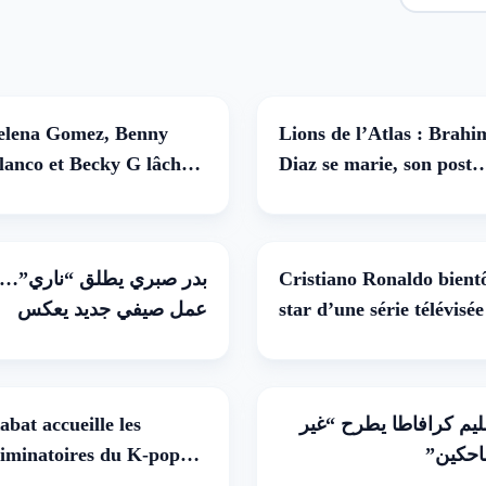
5 août 26
5 août
elena Gomez, Benny
Lions de l’Atlas : Brahi
lanco et Becky G lâchent
Diaz se marie, son post
Te Olvido (La La)”
explose sur...
31 juillet 26
31 juillet
بدر صبري يطلق “ناري”…
Cristiano Ronaldo bient
عمل صيفي جديد يعكس
star d’une série télévisée
نضجه الفني وتطوره
الموسيقي
10 juillet 26
1 juillet
abat accueille les
يم كرافاطا يطرح “غير
liminatoires du K-pop
احكين
orld Festival 2026