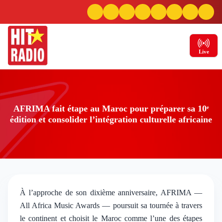
Live
AFRIMA fait étape au Maroc pour préparer sa 10ᵉ
édition et consolider l’intégration culturelle africaine
À l’approche de son dixième anniversaire, AFRIMA —
AFRIMA fait étape au Maroc pour préparer sa
All Africa Music Awards — poursuit sa tournée à travers
10ᵉ édition et consolider l’intégration culturelle
le continent et choisit le Maroc comme l’une des étapes
africaine