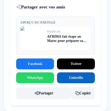
Partager avec vos amis
APERÇU DU PARTAGE
hitradio.ma
AFRIMA fait étape au
Maroc pour préparer sa
10ᵉ édition et consolider
l’intégration culturelle
africaine
Facebook
Twitter
WhatsApp
LinkedIn
Partager
Copier