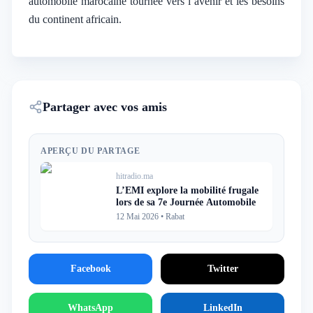
automobile marocaine tournée vers l’avenir et les besoins
du continent africain.
Partager avec vos amis
APERÇU DU PARTAGE
hitradio.ma
L’EMI explore la mobilité frugale
lors de sa 7e Journée Automobile
12 Mai 2026
•
Rabat
Facebook
Twitter
WhatsApp
LinkedIn