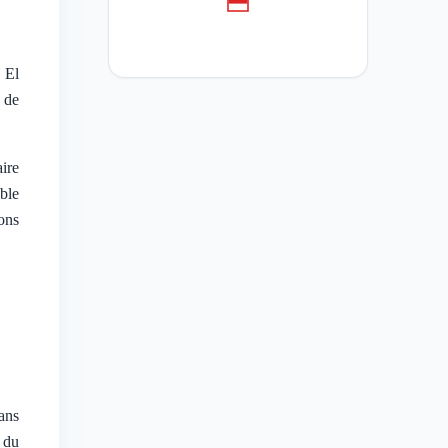
 El
 de
aire
ble
ions
ans
 du