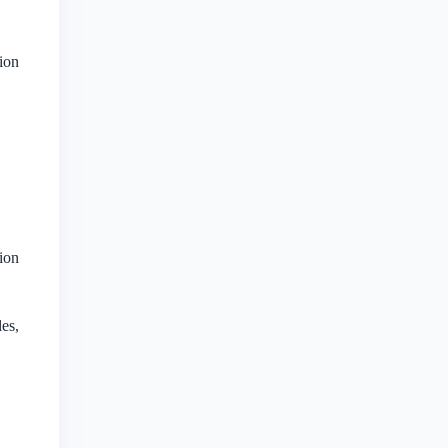
ion
tion
es,