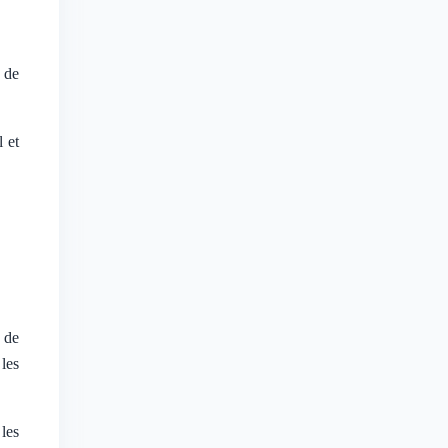
 de
 et
 de
les
les